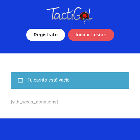
Regístrate
Iniciar sesión
Tu carrito está vacío.
[yith_wcds_donations]